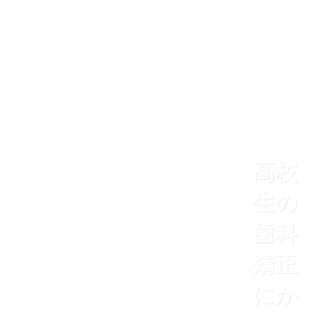
高校
生の
歯科
矯正
にか