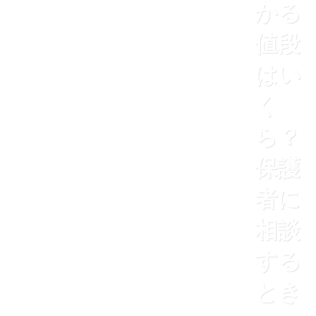
かる
値段
はい
く
ら？
保護
者に
相談
する
とき