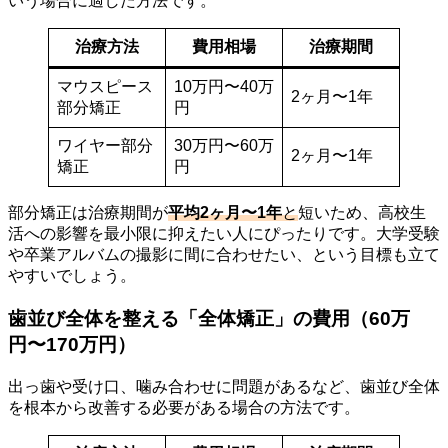
いう場合に適した方法です。
治療方法
費用相場
治療期間
マウスピース
10万円〜40万
2ヶ月〜1年
部分矯正
円
ワイヤー部分
30万円〜60万
2ヶ月〜1年
矯正
円
部分矯正は治療期間が
平均2ヶ月〜1年
と
短いため、高校生
活への影響を最小限に抑えたい人にぴったりです。大学受験
や卒業アルバムの撮影に間に合わせたい、という目標も立て
やすいでしょう。
歯並び全体を整える「全体矯正」の費用（60万
円〜170万円）
出っ歯や受け口、噛み合わせに問題があるなど、歯並び全体
を根本から改善する必要がある場合の方法です。