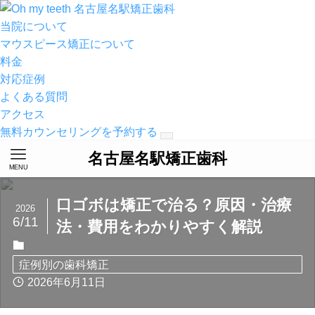
名古屋名駅矯正歯科
当院について
マウスピース矯正について
料金
対応症例
よくある質問
アクセス
無料カウンセリングを予約する
名古屋名駅矯正歯科
MENU
口ゴボは矯正で治る？原因・治療
2026
6/11
法・費用をわかりやすく解説
症例別の歯科矯正
2026年6月11日