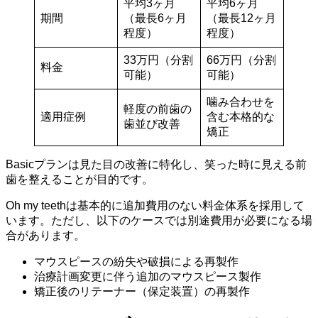
平均3ヶ月
平均6ヶ月
期間
（最長6ヶ月
（最長12ヶ月
程度）
程度）
33万円（分割
66万円（分割
料金
可能）
可能）
噛み合わせを
軽度の前歯の
適用症例
含む本格的な
歯並び改善
矯正
Basicプランは見た目の改善に特化し、笑った時に見える前
歯を整えることが目的です。
Oh my teethは基本的に追加費用のない料金体系を採用して
います。ただし、以下のケースでは別途費用が必要になる場
合があります。
マウスピースの紛失や破損による再製作
治療計画変更に伴う追加のマウスピース製作
矯正後のリテーナー（保定装置）の再製作