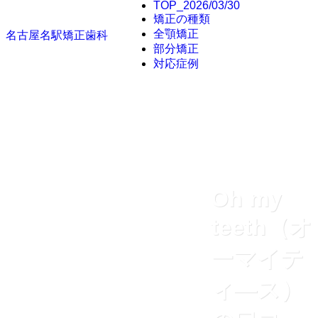
TOP_2026/03/30
矯正の種類
全顎矯正
名古屋名駅矯正歯科
部分矯正
対応症例
Oh my
teeth（オ
ーマイテ
ィ―ス）