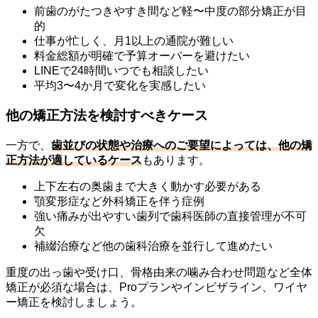
前歯のがたつきやすき間など軽〜中度の部分矯正が目
的
仕事が忙しく、月1以上の通院が難しい
料金総額が明確で予算オーバーを避けたい
LINEで24時間いつでも相談したい
平均3〜4か月で変化を実感したい
他の矯正方法を検討すべきケース
一方で、
歯並びの状態や治療へのご要望によっては、他の矯
正方法が適しているケース
もあります。
上下左右の奥歯まで大きく動かす必要がある
顎変形症など外科矯正を伴う症例
強い痛みが出やすい歯列で歯科医師の直接管理が不可
欠
補綴治療など他の歯科治療を並行して進めたい
重度の出っ歯や受け口、骨格由来の噛み合わせ問題など全体
矯正が必須な場合は、Proプランやインビザライン、ワイヤ
ー矯正を検討しましょう。