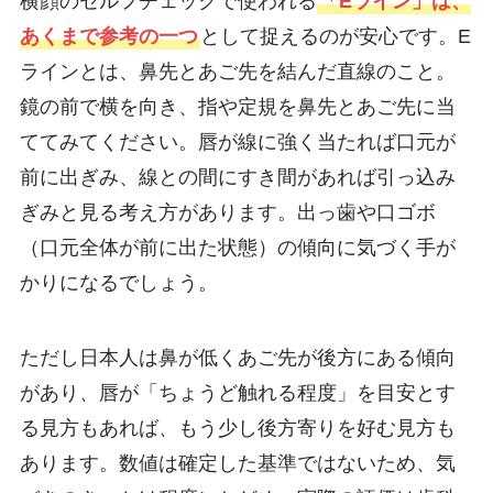
横顔のセルフチェックで使われる
「Eライン」は、
あくまで参考の一つ
として捉えるのが安心です。E
ラインとは、鼻先とあご先を結んだ直線のこと。
鏡の前で横を向き、指や定規を鼻先とあご先に当
ててみてください。唇が線に強く当たれば口元が
前に出ぎみ、線との間にすき間があれば引っ込み
ぎみと見る考え方があります。出っ歯や口ゴボ
（口元全体が前に出た状態）の傾向に気づく手が
かりになるでしょう。
ただし日本人は鼻が低くあご先が後方にある傾向
があり、唇が「ちょうど触れる程度」を目安とす
る見方もあれば、もう少し後方寄りを好む見方も
あります。数値は確定した基準ではないため、気