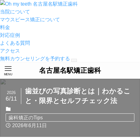
名古屋名駅矯正歯科
当院について
マウスピース矯正について
料金
対応症例
よくある質問
アクセス
無料カウンセリングを予約する
名古屋名駅矯正歯科
MENU
歯並びの写真診断とは｜わかるこ
2026
6/11
と・限界とセルフチェック法
歯科矯正のTips
2026年6月11日