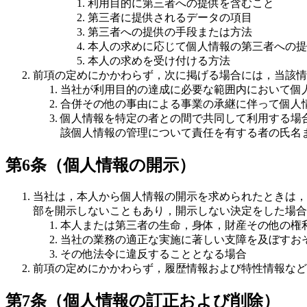
利用目的に第三者への提供を含むこと
第三者に提供されるデータの項目
第三者への提供の手段または方法
本人の求めに応じて個人情報の第三者への提
本人の求めを受け付ける方法
前項の定めにかかわらず，次に掲げる場合には，当該情
当社が利用目的の達成に必要な範囲内において個
合併その他の事由による事業の承継に伴って個人
個人情報を特定の者との間で共同して利用する場
該個人情報の管理について責任を有する者の氏名
第6条（個人情報の開示）
当社は，本人から個人情報の開示を求められたときは，
部を開示しないこともあり，開示しない決定をした場合
本人または第三者の生命，身体，財産その他の権
当社の業務の適正な実施に著しい支障を及ぼすお
その他法令に違反することとなる場合
前項の定めにかかわらず，履歴情報および特性情報など
第7条（個人情報の訂正および削除）