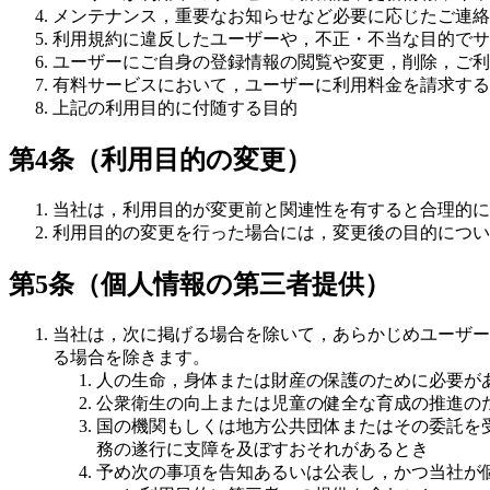
メンテナンス，重要なお知らせなど必要に応じたご連絡
利用規約に違反したユーザーや，不正・不当な目的でサ
ユーザーにご自身の登録情報の閲覧や変更，削除，ご利
有料サービスにおいて，ユーザーに利用料金を請求する
上記の利用目的に付随する目的
第4条（利用目的の変更）
当社は，利用目的が変更前と関連性を有すると合理的に
利用目的の変更を行った場合には，変更後の目的につい
第5条（個人情報の第三者提供）
当社は，次に掲げる場合を除いて，あらかじめユーザー
る場合を除きます。
人の生命，身体または財産の保護のために必要が
公衆衛生の向上または児童の健全な育成の推進の
国の機関もしくは地方公共団体またはその委託を
務の遂行に支障を及ぼすおそれがあるとき
予め次の事項を告知あるいは公表し，かつ当社が